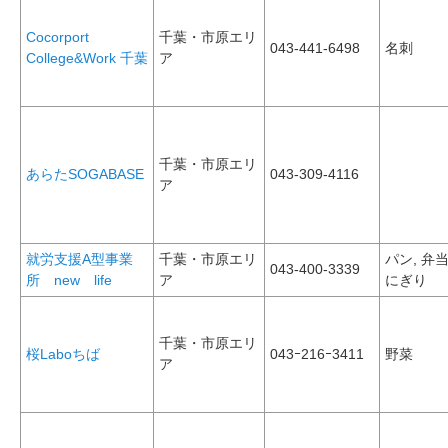
Cocorport
千葉・市原エリ
043-441-6498
名刺
College&Work 千葉
ア
千葉・市原エリ
あらたSOGABASE
043-309-4116
ア
就労支援A型事業
千葉・市原エリ
パン, 弁
043-400-3339
所 new life
ア
にぎり
千葉・市原エリ
桜Laboちば
043ｰ216ｰ3411
野菜
ア