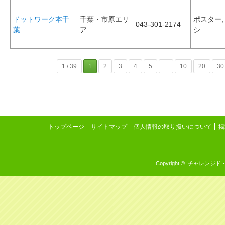
ドットワーク本千
千葉・市原エリ
ポスター,
043-301-2174
葉
ア
シ
1 / 39
1
2
3
4
5
...
10
20
30
トップページ
サイトマップ
個人情報の取り扱いについて
掲
Copyright © チャレンジド・イン