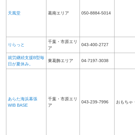
天風堂
葛南エリア
050-8884-5014
千葉・市原エリ
りらっと
043-400-2727
ア
就労継続支援B型毎
東葛飾エリア
04-7197-3038
日が夏休み。
あらた海浜幕張
千葉・市原エリ
043-239-7996
おもちゃ
WIB BASE
ア