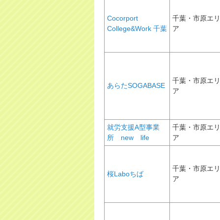
Cocorport
千葉・市原エ
College&Work 千葉
ア
千葉・市原エ
あらたSOGABASE
ア
就労支援A型事業
千葉・市原エ
所 new life
ア
千葉・市原エ
桜Laboちば
ア