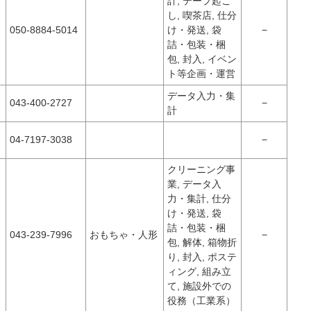
計, テープ起こ
し, 喫茶店, 仕分
050-8884-5014
け・発送, 袋
−
詰・包装・梱
包, 封入, イベン
ト等企画・運営
リ
データ入力・集
043-400-2727
−
計
04-7197-3038
−
クリーニング事
業, データ入
力・集計, 仕分
け・発送, 袋
リ
詰・包装・梱
043-239-7996
おもちゃ・人形
−
包, 解体, 箱物折
り, 封入, ポステ
ィング, 組み立
て, 施設外での
役務（工業系）