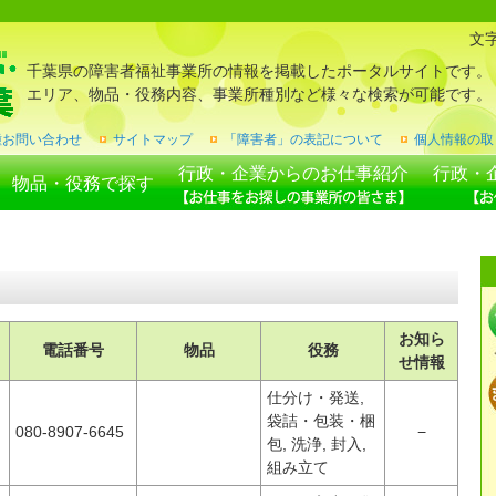
文
千葉県の障害者福祉事業所の情報を掲載したポータルサイトです。
エリア、物品・役務内容、事業所種別など様々な検索が可能です。
種お問い合わせ
サイトマップ
「障害者」の表記について
個人情報の取
行政・企業からのお仕事紹介
行政・
物品・役務で探す
お知ら
電話番号
物品
役務
せ情報
仕分け・発送,
袋詰・包装・梱
080-8907-6645
−
包, 洗浄, 封入,
組み立て