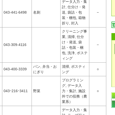
データ入力・集
計, 仕分け・発
リ
043-441-6498
名刺
送, 袋詰・包
−
装・梱包, 箱物
折り, 封入
クリーニング事
業, 清掃, 仕分
リ
け・発送, 袋
043-309-4116
−
詰・包装・梱
包, 洗浄, ポステ
ィング
リ
パン, 弁当・お
清掃, ポスティ
043-400-3339
○
にぎり
ング
プログラミン
グ, データ入
リ
043ｰ216ｰ3411
野菜
力・集計, 施設
○
外での役務（農
業系）
データ入力・集