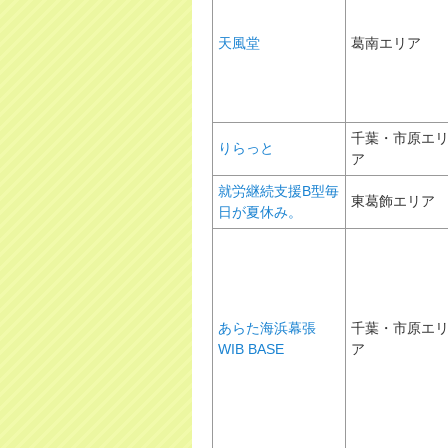
天風堂
葛南エリア
千葉・市原エ
りらっと
ア
就労継続支援B型毎
東葛飾エリア
日が夏休み。
あらた海浜幕張
千葉・市原エ
WIB BASE
ア