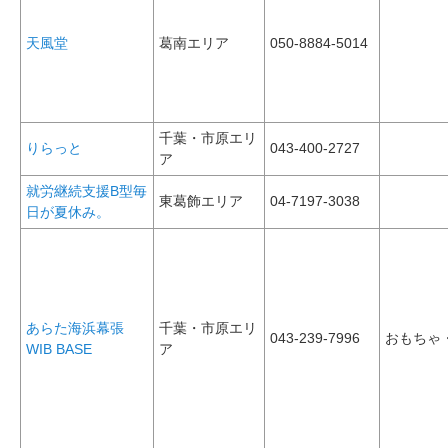
天風堂
葛南エリア
050-8884-5014
千葉・市原エリ
りらっと
043-400-2727
ア
就労継続支援B型毎
東葛飾エリア
04-7197-3038
日が夏休み。
あらた海浜幕張
千葉・市原エリ
043-239-7996
おもちゃ
WIB BASE
ア