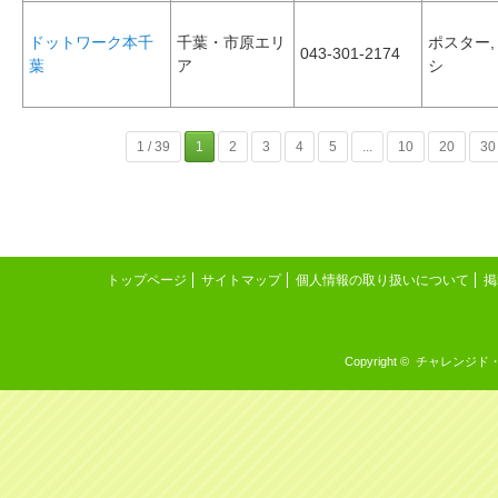
ドットワーク本千
千葉・市原エリ
ポスター,
043-301-2174
葉
ア
シ
1 / 39
1
2
3
4
5
...
10
20
30
トップページ
サイトマップ
個人情報の取り扱いについて
掲
Copyright © チャレンジド・イン