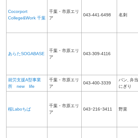
Cocorport
千葉・市原エリ
043-441-6498
名刺
College&Work 千葉
ア
千葉・市原エリ
あらたSOGABASE
043-309-4116
ア
就労支援A型事業
千葉・市原エリ
パン, 弁
043-400-3339
所 new life
ア
にぎり
千葉・市原エリ
桜Laboちば
043ｰ216ｰ3411
野菜
ア