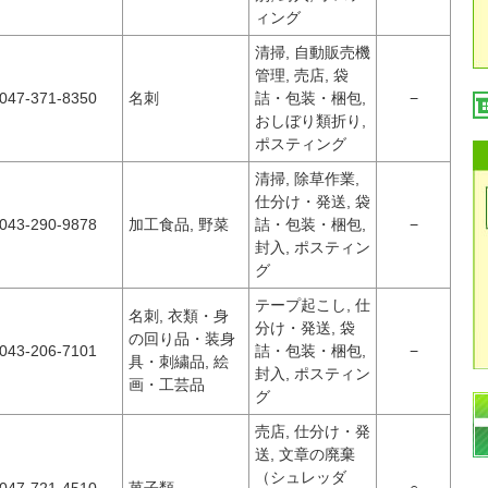
ィング
清掃, 自動販売機
管理, 売店, 袋
047-371-8350
名刺
詰・包装・梱包,
−
おしぼり類折り,
ポスティング
清掃, 除草作業,
仕分け・発送, 袋
043-290-9878
加工食品, 野菜
詰・包装・梱包,
−
封入, ポスティン
グ
テープ起こし, 仕
名刺, 衣類・身
分け・発送, 袋
の回り品・装身
043-206-7101
詰・包装・梱包,
−
具・刺繍品, 絵
封入, ポスティン
画・工芸品
グ
売店, 仕分け・発
送, 文章の廃棄
（シュレッダ