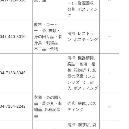
047-721-4510
菓子類
○
ー）, 資源回収・
分別, ポスティン
グ
飲料・コーヒ
ー・茶, 衣類・
清掃, レストラ
047-440-5010
身の回り品・装
−
ン, ポスティング
身具・刺繍品,
木工品・金物
清掃, 機器清掃,
袋詰・包装・梱
包, 箱物折り, 文
04-7133-3046
−
章の廃棄（シュ
レッダー）, 封
入, ポスティング
衣類・身の回り
品・装身具・刺
売店, 解体, ポス
04-7154-2242
○
繍品, 各種記念
ティング
品
清掃, 喫茶店, 袋