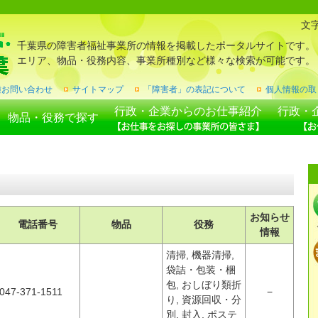
文
千葉県の障害者福祉事業所の情報を掲載したポータルサイトです。
エリア、物品・役務内容、事業所種別など様々な検索が可能です。
種お問い合わせ
サイトマップ
「障害者」の表記について
個人情報の取
行政・企業からのお仕事紹介
行政・
物品・役務で探す
お知らせ
電話番号
物品
役務
情報
清掃, 機器清掃,
袋詰・包装・梱
包, おしぼり類折
047-371-1511
−
り, 資源回収・分
別, 封入, ポステ