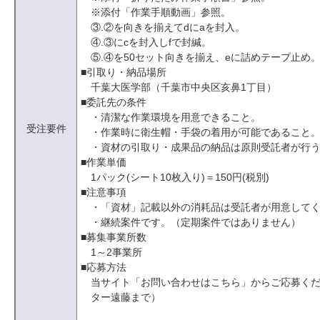
※添付「作業手順動画」参照。
③.②を向きを揃えてdにaを封入。
④.③にcを封入しfで封緘。
⑤.④を50セット向きを揃え、eに詰めテープ止め
■引取り・納品場所
千葉大医学部（千葉市中央区亥鼻1丁目）
■委託先の条件
・清潔な作業環境を用意できること。
受注要件
・作業時に衛生帽・手袋の着用が可能であること
・資材の引取り・成果品の納品は原則受託者が行
■作業単価
1パック(シート10枚入り)＝150円(税別)
■注意事項
・「資材」記載以外の消耗品は受託者が用意して
・継続案件です。（定期案件ではありません）
■募集事業所数
1～2事業所
■応募方法
当サイト「お問い合わせはこちら」からご応募く
ター遠藤まで）