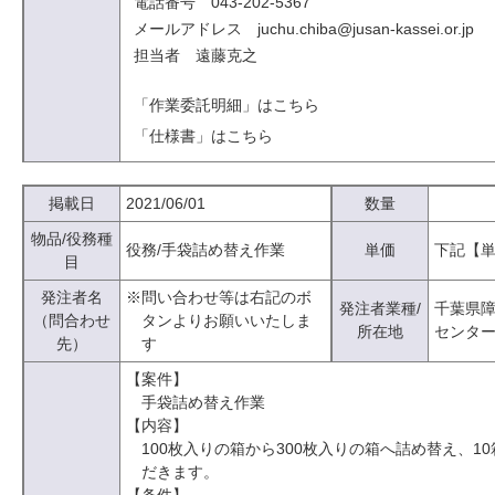
電話番号 043-202-5367
メールアドレス juchu.chiba@jusan-kassei.or.jp
担当者 遠藤克之
「作業委託明細」はこちら
「仕様書」はこちら
掲載日
2021/06/01
数量
物品/役務種
役務/手袋詰め替え作業
単価
下記【
目
発注者名
※問い合わせ等は右記のボ
発注者業種/
千葉県
（問合わせ
タンよりお願いいたしま
所在地
センタ
先）
す
【案件】
手袋詰め替え作業
【内容】
100枚入りの箱から300枚入りの箱へ詰め替え、1
だきます。
【条件】