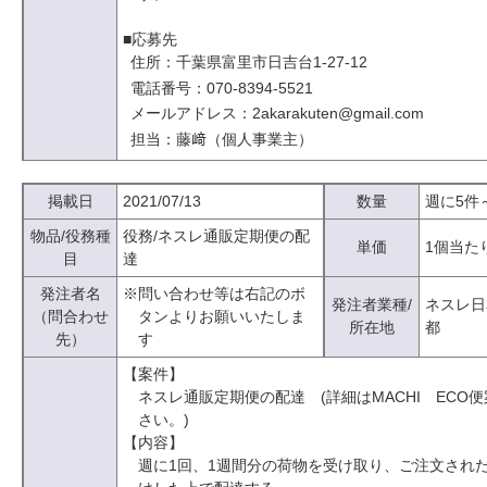
■応募先
住所：千葉県富里市日吉台1-27-12
電話番号：070-8394-5521
メールアドレス：2akarakuten@gmail.com
担当：藤﨑（個人事業主）
掲載日
2021/07/13
数量
週に5件
物品/役務種
役務/ネスレ通販定期便の配
単価
1個当た
目
達
発注者名
※問い合わせ等は右記のボ
発注者業種/
ネスレ日
（問合わせ
タンよりお願いいたしま
所在地
都
先）
す
【案件】
ネスレ通販定期便の配達 (詳細はMACHI ECO
さい。)
【内容】
週に1回、1週間分の荷物を受け取り、ご注文され