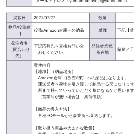
メールアドレス：yamamototoyojp@yahoo.co.jp
掲載日
2021/07/27
数量
物品/役務種
役務/Amazon倉庫への納品
単価
下記【賃
目
発注者名
下記応募先へ直接お問い合
発注者業種/
（問合わせ
藤﨑／千
わせください。
所在地
先）
案件内容
【地域】（納品場所）
Amazon倉庫（ほぼ関東）への納品になります。
運送業者へ荷物を引き渡して納品する形になりま
所まで持っていっていただく形になるかと思いま
（営業所が無い場合は、集荷依頼）
【商品の搬入方法】
各種ECモールから事業所へ直送します。
【取り扱う商品や大まかな数量】