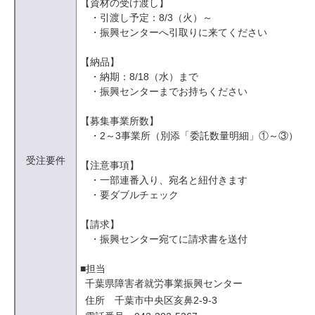
【資材の受け渡し】
・引渡し予定：8/3（火）～
・振興センターへ引取りに来てください
【納品】
・納期：8/18（水）まで
・振興センターまでお持ちください
【募集事業所数】
・2～3事業所（別添「委託数量明細」①～③）
受注要件
【注意事項】
・一部連番入り、宛名と紐付きます
・要ダブルチェック
【請求】
・振興センター宛てに請求書を送付
■担当
千葉県障害者就労事業振興センター
住所 千葉市中央区亥鼻2-9-3