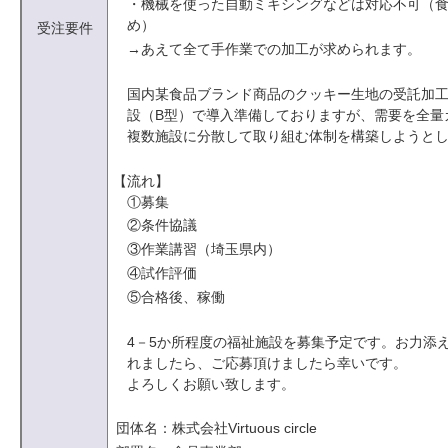
・機械を使った自動ミキシングなどは対応不可（
め）
受注要件
→あえて全て手作業での加工が求められます。
国内某食品ブランド商品のクッキー生地の受託加工
設（B型）で導入準備しておりますが、需要を全量
複数施設に分散して取り組む体制を構築しようと
【流れ】
①募集
②条件協議
③作業講習（埼玉県内）
④試作評価
⑤合格後、稼働
4－5か所程度の福祉施設を募集予定です。お力添
れましたら、ご応募頂けましたら幸いです。
よろしくお願い致します。
団体名：株式会社Virtuous circle