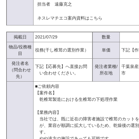
担当者 遠藤克之
ネスレマチエコ案内資料はこちら
掲載日
2021/07/29
数量
物品/役務種
役務(干し椎茸の選別作業）
単価
下記【作
目
発注者名
下記【応募先】へ直接お問
発注者業種/
千葉泉産
（問合わせ
い合わせください。
所在地
市
先）
■ご依頼内容
【案件名】
乾椎茸製造における生椎茸の下処理作業
【業務内容】
当社では、既に近在の障害者施設で椎茸のカット
が、業容が順調に拡大しているため、乾燥後の選
す。
やや遠方の施設であっても可能です。