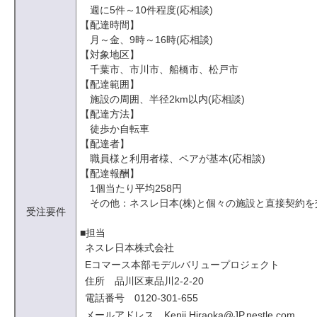
週に5件～10件程度(応相談)
【配達時間】
月～金、9時～16時(応相談)
【対象地区】
千葉市、市川市、船橋市、松戸市
【配達範囲】
施設の周囲、半径2km以内(応相談)
【配達方法】
徒歩か自転車
【配達者】
職員様と利用者様、ペアが基本(応相談)
【配達報酬】
1個当たり平均258円
その他：ネスレ日本(株)と個々の施設と直接契約
受注要件
■担当
ネスレ日本株式会社
Eコマース本部モデルバリュープロジェクト
住所 品川区東品川2-2-20
電話番号 0120-301-655
メールアドレス Kenji.Hiraoka@JP.nestle.com