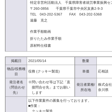
特定非営利活動法人 千葉県障害者就労事業振興セ
〒260-0856 千葉県千葉市中央区亥鼻2-9-3
TEL 043-202-5367 FAX 043-202-5368
遠藤 克之
作業手順動画
折りたたみ作業手順
原材料仕様書
掲載日
2021/05/14
数量
物品/役務種
役務 (クッキー製造)
単価
応相談
目
発注者名
※問い合わせ等は下記「直
発注者業種/
株式会社Vi
（問合わせ
接問合せ先」までお願い
所在地
奈川県
先）
します
以下作業案件の募集を行っております。
■作業：
クッキー製造