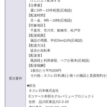
けした上で配達する
【仕事量】
週に5件～10件程度(応相談)
【配達時間】
月～金、9時～16時(応相談)
【対象地区】
千葉市、市川市、船橋市、松戸市
【配達範囲】
施設の周囲、半径2km以内(応相談)
【配達方法】
徒歩か自転車
【配達者】
職員様と利用者様、ペアが基本(応相談)
【配達報酬】
1個当たり平均258円
その他：ネスレ日本(株)と個々の施設と直接契約
受注要件
■担当
ネスレ日本株式会社
Eコマース本部モデルバリュープロジェクト
住所 品川区東品川2-2-20