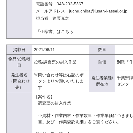
電話番号 043-202-5367
メールアドレス juchu.chiba@jusan-kassei.or.jp
担当者 遠藤克之
「仕様書」はこちら
掲載日
2021/06/11
数量
物品/役務種
役務/調査票の封入作業
単価
別添「
目
発注者名
※問い合わせ等は右記のボ
発注者業種/
千葉県
（問合わせ
タンよりお願いいたしま
所在地
センタ
先）
す
【案件名】
調査票の封入作業
※資材・作業内容・作業数量・作業単価につきま
書」及び「作業委託明細」をご覧ください。