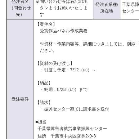
発注者名
※問い合わせ等は右記のボ
発注者業種/
千葉県
（問合わせ
タンよりお願いいたしま
所在地
センタ
先）
す
【案件名】
受賞作品パネル作成業務
※資材・作業内容等、詳細につきましては、別添
ださい。
【資材の受け渡し】
・引渡し予定：7/12（㈪）～
【納品】
・納期：8/23（㈪）まで
受注要件
【請求】
・振興センター宛てに請求書を送付
■担当
千葉県障害者就労事業振興センター
住所 千葉市中央区亥鼻2-9-3