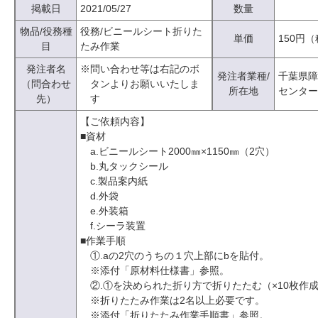
掲載日
2021/05/27
数量
物品/役務種
役務/ビニールシート折りた
単価
150円
目
たみ作業
発注者名
※問い合わせ等は右記のボ
発注者業種/
千葉県障
（問合わせ
タンよりお願いいたしま
所在地
センター
先）
す
【ご依頼内容】
■資材
a.ビニールシート2000㎜×1150㎜（2穴）
b.丸タックシール
c.製品案内紙
d.外袋
e.外装箱
f.シーラ装置
■作業手順
①.aの2穴のうちの１穴上部にbを貼付。
※添付「原材料仕様書」参照。
②.①を決められた折り方で折りたたむ（×10枚作
※折りたたみ作業は2名以上必要です。
※添付「折りたたみ作業手順書」参照。