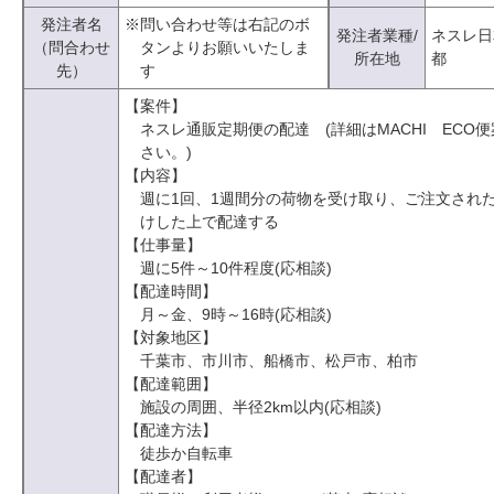
発注者名
※問い合わせ等は右記のボ
発注者業種/
ネスレ日
（問合わせ
タンよりお願いいたしま
所在地
都
先）
す
【案件】
ネスレ通販定期便の配達 (詳細はMACHI ECO
さい。)
【内容】
週に1回、1週間分の荷物を受け取り、ご注文され
けした上で配達する
【仕事量】
週に5件～10件程度(応相談)
【配達時間】
月～金、9時～16時(応相談)
【対象地区】
千葉市、市川市、船橋市、松戸市、柏市
【配達範囲】
施設の周囲、半径2km以内(応相談)
【配達方法】
徒歩か自転車
【配達者】