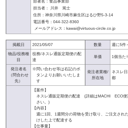
部署名：食品事業部
担当者： 川井 篤士
住所：神奈川県川崎市麻生区はるひ野5-3-14
電話番号：044-322-8360
メールアドレス：kawai@virtuous-circle.co.jp
掲載日
2021/05/07
数量
週に5件
物品/役務種
役務/ネスレ通販定期便の配
単価
1個当た
目
達
発注者名
※問い合わせ等は右記のボ
発注者業種/
ネスレ日
（問合わせ
タンよりお願いいたしま
所在地
都
先）
す
【案件】
ネスレ通販定期便の配達 (詳細はMACHI ECO
さい。)
【内容】
週に1回、1週間分の荷物を受け取り、ご注文され
けした上で配達する
【仕事量】