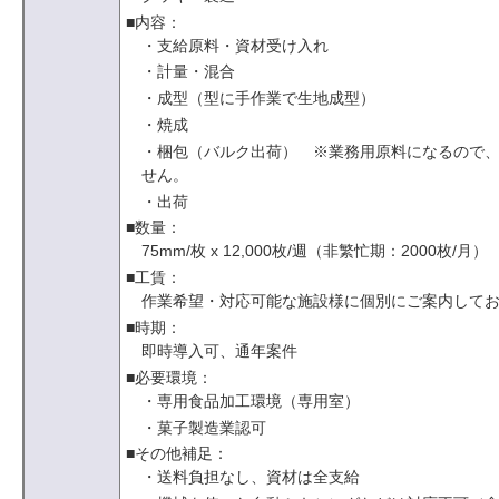
■内容：
・支給原料・資材受け入れ
・計量・混合
・成型（型に手作業で生地成型）
・焼成
・梱包（バルク出荷） ※業務用原料になるので
せん。
・出荷
■数量：
75mm/枚 x 12,000枚/週（非繁忙期：2000枚/月）
■工賃：
作業希望・対応可能な施設様に個別にご案内して
■時期：
即時導入可、通年案件
■必要環境：
・専用食品加工環境（専用室）
・菓子製造業認可
■その他補足：
・送料負担なし、資材は全支給