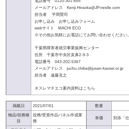
電話番号 0120-301-655
メールアドレス Kenji.Hiraoka@JP.nestle.com
担当者 平岡賢司
お申し込み お申し込みフォーム
webサイト MACHI ECO
※その他お気軽にお電話にてお問い合わせください
千葉県障害者就労事業振興センター
住所 千葉市中央区亥鼻2-9-3
電話番号 043-202-5367
メールアドレス juchu.chiba@jusan-kassei.or.jp
担当者 遠藤克之
ネスレマチエコ案内資料はこちら
掲載日
2021/07/01
数量
物品/役務種
役務/受賞作品パネル作成業
単価
別添「
目
務