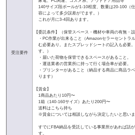
家電、PC関連、コスメ系、アウトドア用品等
140サイズ段ボールが1-10程度、数量は20-100
容によって多少誤差がでます。）
これが月に3-4回あります。
【委託条件】（保管スペース・機材や車両の有無・
・PC作業が出来ること（Amazonセラーセントラ
む必要あり。またスプレッドシートの記入も必要
す。）
受注要件
・届いた荷物を保管できるスペースがあること。
・運送業者の営業所に持って行く場合車が必要。
・プリンターがあること（納品する商品に商品ラ
ります）
【賃金】
1商品あたり10円〜
1箱（140-160サイズ）あたり200円〜
送料はこちら持ち
※賃金については相談しながら決定したいと思い
すでにFBA納品を受託している事業所があれば話
す。