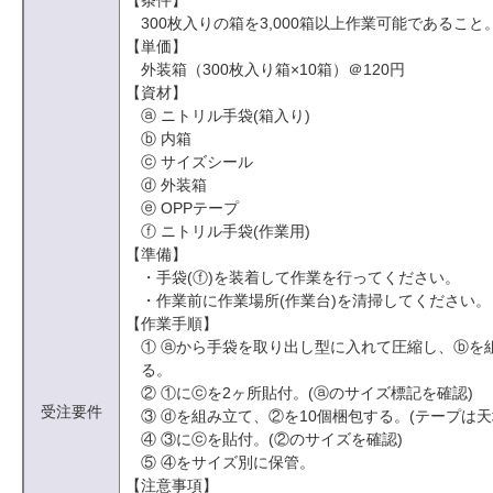
300枚入りの箱を3,000箱以上作業可能であること
【単価】
外装箱（300枚入り箱×10箱）＠120円
【資材】
ⓐ ニトリル手袋(箱入り)
ⓑ 内箱
ⓒ サイズシール
ⓓ 外装箱
ⓔ OPPテープ
ⓕ ニトリル手袋(作業用)
【準備】
・手袋(ⓕ)を装着して作業を行ってください。
・作業前に作業場所(作業台)を清掃してください。
【作業手順】
① ⓐから手袋を取り出し型に入れて圧縮し、ⓑを
る。
② ①にⓒを2ヶ所貼付。(ⓐのサイズ標記を確認)
受注要件
③ ⓓを組み立て、②を10個梱包する。(テープは天
④ ③にⓒを貼付。(②のサイズを確認)
⑤ ④をサイズ別に保管。
【注意事項】