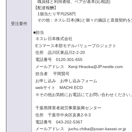
職員様と利用者様、ペアが基本(応相談)
【配達報酬】
1個当たり平均258円
その他：ネスレ日本(株)と個々の施設と直接契約
受注要件
■担当
ネスレ日本株式会社
Eコマース本部モデルバリュープロジェクト
住所 品川区東品川2-2-20
電話番号 0120-301-655
メールアドレス Kenji.Hiraoka@JP.nestle.com
担当者 平岡賢司
お申し込み お申し込みフォーム
webサイト MACHI ECO
※その他お気軽にお電話にてお問い合わせください
千葉県障害者就労事業振興センター
住所 千葉市中央区亥鼻2-9-3
電話番号 043-202-5367
メールアドレス juchu.chiba@jusan-kassei.or.jp