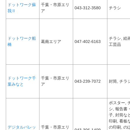
ドットワーク蘇
千葉・市原エリ
043-312-3580
チラシ
我Ⅱ
ア
ドットワーク船
チラシ, 絵
葛南エリア
047-402-6163
橋
工芸品
ドットワーク千
千葉・市原エリ
043-239-7072
封筒, チラ
葉みなと
ア
ポスター, 
シ, 報告書
子, 封筒な
印刷, 看板
デジタルパレッ
千葉・市原エリ
の印刷, の