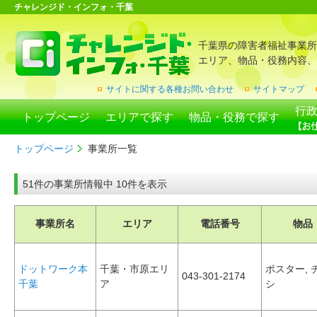
チャレンジド・インフォ・千葉
千葉県の障害者福祉事業所
エリア、物品・役務内容、
サイトに関する各種お問い合わせ
サイトマップ
行
トップページ
エリアで探す
物品・役務で探す
トップページ
事業所一覧
51件の事業所情報中 10件を表示
事業所名
エリア
電話番号
物品
ドットワーク本
千葉・市原エリ
ポスター, 
043-301-2174
千葉
ア
シ