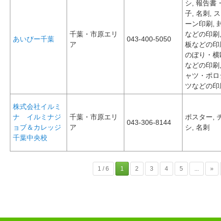
シ, 報告書
子, 名刺, 
ーン印刷, 
千葉・市原エリ
などの印刷,
あいびー千葉
043-400-5050
ア
板などの印
のぼり・横
などの印刷,
ャツ・ポロ
ツなどの印
株式会社イルミ
ナ イルミナジ
千葉・市原エリ
ポスター, 
043-306-8144
ョブ＆カレッジ
ア
シ, 名刺
千葉中央校
1 / 6
1
2
3
4
5
...
»