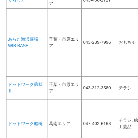
りらっと
043-400-2727
ア
あらた海浜幕張
千葉・市原エリ
043-239-7996
おもちゃ
WIB BASE
ア
ドットワーク蘇我
千葉・市原エリ
043-312-3580
チラシ
Ⅱ
ア
チラシ, 
ドットワーク船橋
葛南エリア
047-402-6163
工芸品