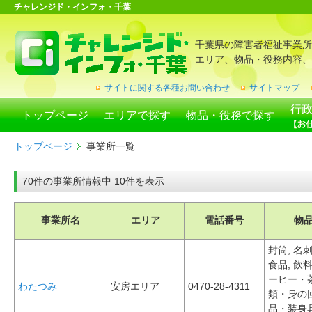
チャレンジド・インフォ・千葉
千葉県の障害者福祉事業所
エリア、物品・役務内容、
サイトに関する各種お問い合わせ
サイトマップ
行
トップページ
エリアで探す
物品・役務で探す
トップページ
事業所一覧
70件の事業所情報中 10件を表示
事業所名
エリア
電話番号
物
封筒, 名刺
食品, 飲
ーヒー・茶
わたつみ
安房エリア
0470-28-4311
類・身の
品・装身