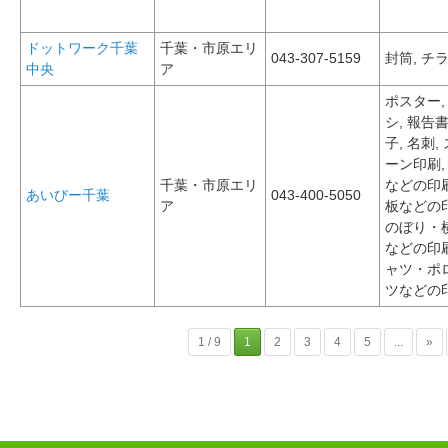
ドットワーク千葉
千葉・市原エリ
043-307-5159
封筒, チ
中央
ア
ポスター,
シ, 報告
子, 名刺,
ーン印刷,
千葉・市原エリ
などの印刷
あいびー千葉
043-400-5050
ア
板などの印
のぼり・
などの印刷
ャツ・ポ
ツなどの
1 / 9
1
2
3
4
5
...
»