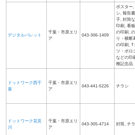
ポスター,
シ, 報告
子, 封筒
印刷, 看
千葉・市原エリ
の印刷, 
デジタルパレット
043-306-1409
ア
り・横断
の印刷, 
ツ・ポロ
などの印刷
種記念品
ドットワーク西千
千葉・市原エリ
043-441-5226
チラシ
葉
ア
ドットワーク花見
千葉・市原エリ
043-305-4714
封筒, チ
川
ア