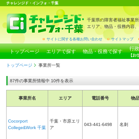
チャレンジド・インフォ・千葉
千葉県の障害者福祉事業所
エリア、物品・役務内容、
サイトに関する各種お問い合わせ
サイトマップ
行
トップページ
エリアで探す
物品・役務で探す
トップページ
事業所一覧
87件の事業所情報中 10件を表示
事業所名
エリア
電話番号
物
Cocorport
千葉・市原エリ
043-441-6498
名刺
College&Work 千葉
ア