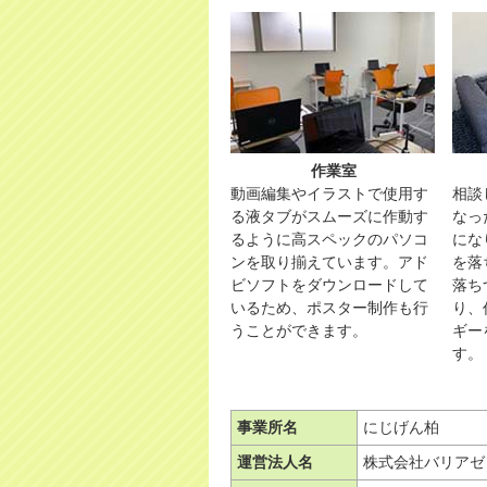
作業室
動画編集やイラストで使用す
相談
る液タブがスムーズに作動す
なっ
るように高スペックのパソコ
にな
ンを取り揃えています。アド
を落
ビソフトをダウンロードして
落ち
いるため、ポスター制作も行
り、
うことができます。
ギー
す。
事業所名
にじげん柏
運営法人名
株式会社バリアゼ