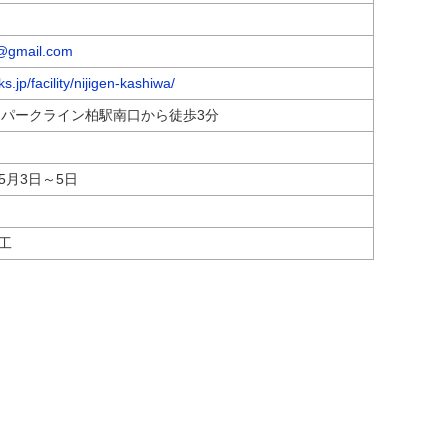
e@gmail.com
ks.jp/facility/nijigen-kashiwa/
ンパークライン柏駅南口から徒歩3分
5月3日～5日
工