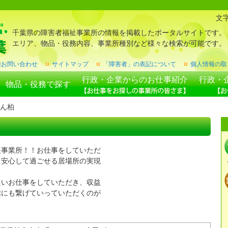
文
千葉県の障害者福祉事業所の情報を掲載したポータルサイトです。
エリア、物品・役務内容、事業所種別など様々な検索が可能です。
種お問い合わせ
サイトマップ
「障害者」の表記について
個人情報の取
行政・企業からのお仕事紹介
行政・
物品・役務で探す
ん柏
援事業所！！お仕事をしていただ
も安心して過ごせる居場所の実現
良いお仕事をしていただき、収益
信にも繋げていっていただくのが