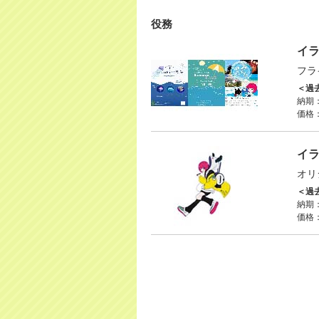
役務
イ
フラ
＜過
納期：
価格
イ
オリ
＜過
納期：
価格