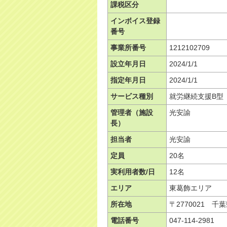
課税区分
インボイス登録
番号
事業所番号
1212102709
設立年月日
2024/1/1
指定年月日
2024/1/1
サービス種別
就労継続支援B型
管理者（施設
光安諭
長）
担当者
光安諭
定員
20名
実利用者数/日
12名
エリア
東葛飾エリア
所在地
〒2770021 
電話番号
047-114-2981