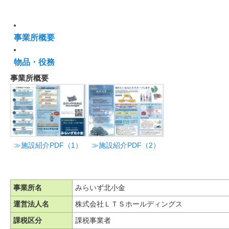
事業所概要
物品・役務
事業所概要
≫施設紹介PDF（1）
≫施設紹介PDF（2）
事業所名
みらいず北小金
運営法人名
株式会社ＬＴＳホールディングス
課税区分
課税事業者