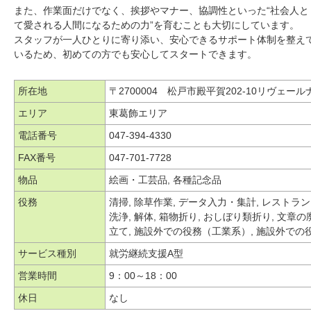
また、作業面だけでなく、挨拶やマナー、協調性といった“社会人と
て愛される人間になるための力”を育むことも大切にしています。
スタッフが一人ひとりに寄り添い、安心できるサポート体制を整え
いるため、初めての方でも安心してスタートできます。
所在地
〒2700004 松戸市殿平賀202-10リヴェール
エリア
東葛飾エリア
電話番号
047-394-4330
FAX番号
047-701-7728
物品
絵画・工芸品, 各種記念品
役務
清掃, 除草作業, データ入力・集計, レストラン
洗浄, 解体, 箱物折り, おしぼり類折り, 文章
立て, 施設外での役務（工業系）, 施設外での
サービス種別
就労継続支援A型
営業時間
9：00～18：00
休日
なし