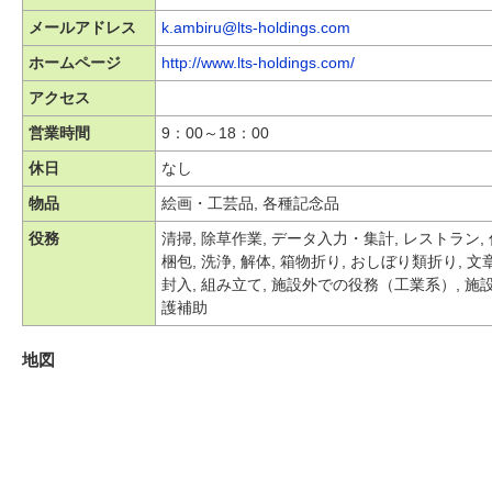
メールアドレス
k.ambiru@lts-holdings.com
ホームページ
http://www.lts-holdings.com/
アクセス
営業時間
9：00～18：00
休日
なし
物品
絵画・工芸品, 各種記念品
役務
清掃, 除草作業, データ入力・集計, レストラン,
梱包, 洗浄, 解体, 箱物折り, おしぼり類折り,
封入, 組み立て, 施設外での役務（工業系）, 施
護補助
地図