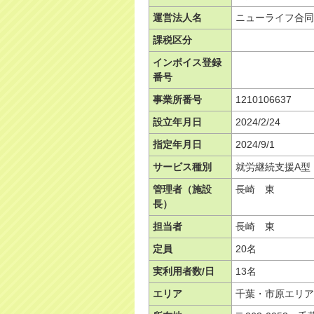
運営法人名
ニューライフ合同
課税区分
インボイス登録
番号
事業所番号
1210106637
設立年月日
2024/2/24
指定年月日
2024/9/1
サービス種別
就労継続支援A型
管理者（施設
長崎 東
長）
担当者
長崎 東
定員
20名
実利用者数/日
13名
エリア
千葉・市原エリア