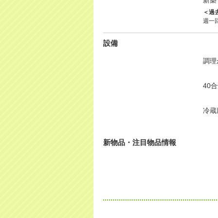
新築
＜過
週一
設備
調理
40
冷蔵
新物品・注目物品情報