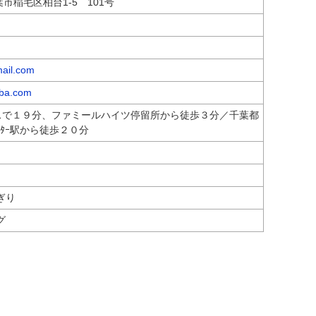
千葉市稲毛区柏台1-5 101号
ail.com
hiba.com
スで１９分、ファミールハイツ停留所から徒歩３分／千葉都
ﾂｾﾝﾀｰ駅から徒歩２０分
ぎり
グ