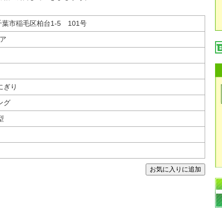
 千葉市稲毛区柏台1-5 101号
ア
にぎり
ング
型