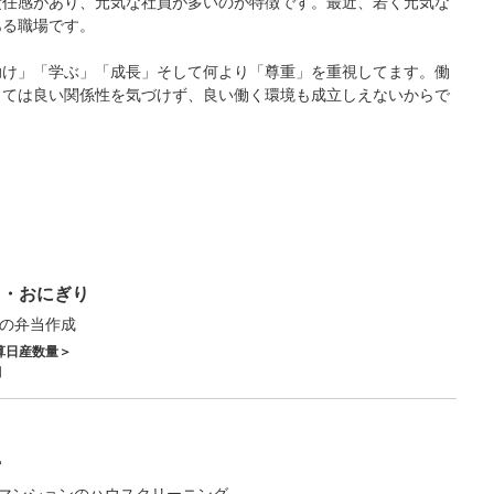
責任感があり、元気な社員が多いのが特徴です。最近、若く元気な
ある職場です。
助け」「学ぶ」「成長」そして何より「尊重」を重視してます。働
くては良い関係性を気づけず、良い働く環境も成立しえないからで
当・おにぎり
種の弁当作成
算日産数量＞
個
掃