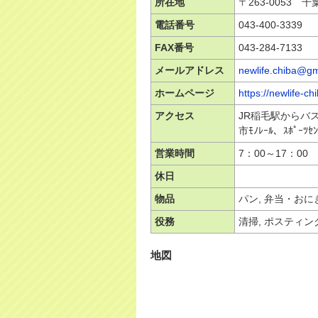
所在地
〒263-0053 
電話番号
043-400-3339
FAX番号
043-284-7133
メールアドレス
newlife.chiba@gm
ホームページ
https://newlife-c
アクセス
JR稲毛駅からバ
市ﾓﾉﾚｰﾙ、ｽﾎﾟｰ
営業時間
7：00～17：00
休日
物品
パン, 弁当・おに
役務
清掃, ポスティン
地図