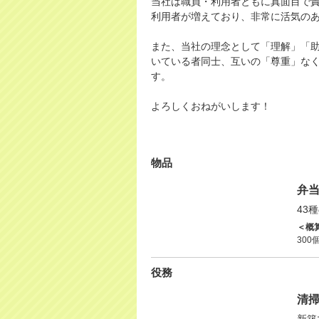
当社は職員・利用者ともに真面目で
利用者が増えており、非常に活気の
また、当社の理念として「理解」「
いている者同士、互いの「尊重」な
す。
よろしくおねがいします！
物品
弁
43
＜概
300
役務
清