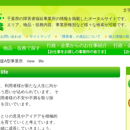
文
千葉県の障害者福祉事業所の情報を掲載したポータルサイトです。
エリア、物品・役務内容、事業所種別など様々な検索が可能です。
種お問い合わせ
サイトマップ
「障害者」の表記について
個人情報の取
行政・企業からのお仕事紹介
行政・
物品・役務で探す
援A型事業所 new life
fe
は、利用者様が新たな人生に向か
う思いが込められています。 そ
利用者様の不安や不満を取り除
力を注いでいます。
ひとりの意見やアイデアを積極的
境を育てていくと考えています。
一緒に成長していきましょう。