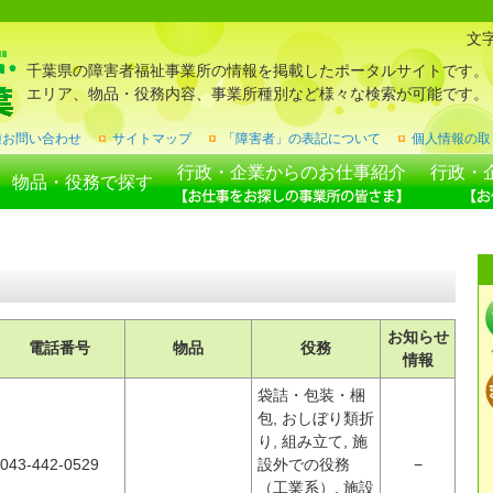
文
千葉県の障害者福祉事業所の情報を掲載したポータルサイトです。
エリア、物品・役務内容、事業所種別など様々な検索が可能です。
種お問い合わせ
サイトマップ
「障害者」の表記について
個人情報の取
行政・企業からのお仕事紹介
行政・
物品・役務で探す
お知らせ
電話番号
物品
役務
情報
袋詰・包装・梱
包, おしぼり類折
り, 組み立て, 施
043-442-0529
設外での役務
−
（工業系）, 施設