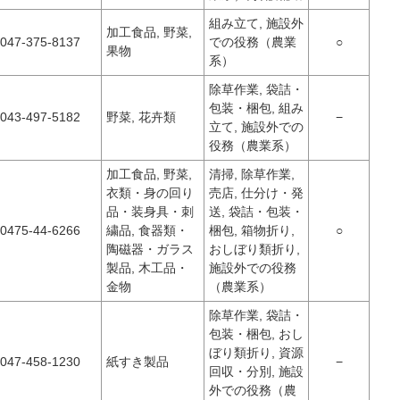
組み立て, 施設外
加工食品, 野菜,
047‐375‐8137
での役務（農業
○
果物
系）
除草作業, 袋詰・
包装・梱包, 組み
043-497-5182
野菜, 花卉類
−
立て, 施設外での
役務（農業系）
加工食品, 野菜,
清掃, 除草作業,
衣類・身の回り
売店, 仕分け・発
品・装身具・刺
送, 袋詰・包装・
0475-44-6266
繍品, 食器類・
梱包, 箱物折り,
○
陶磁器・ガラス
おしぼり類折り,
製品, 木工品・
施設外での役務
金物
（農業系）
除草作業, 袋詰・
包装・梱包, おし
ぼり類折り, 資源
047-458-1230
紙すき製品
−
回収・分別, 施設
外での役務（農