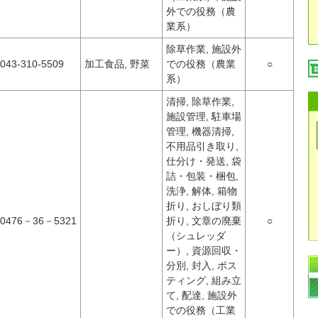
外での役務（農
業系）
除草作業, 施設外
043-310-5509
加工食品, 野菜
での役務（農業
○
系）
清掃, 除草作業,
施設管理, 駐車場
管理, 機器清掃,
不用品引き取り,
仕分け・発送, 袋
詰・包装・梱包,
洗浄, 解体, 箱物
折り, おしぼり類
0476－36－5321
折り, 文章の廃棄
○
（シュレッダ
ー）, 資源回収・
分別, 封入, ポス
ティング, 組み立
て, 配達, 施設外
での役務（工業