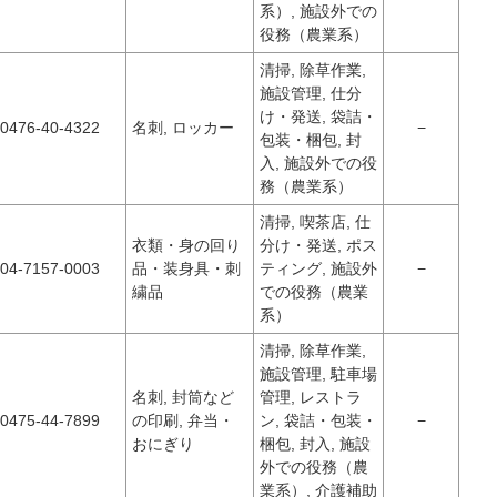
系）, 施設外での
役務（農業系）
清掃, 除草作業,
施設管理, 仕分
け・発送, 袋詰・
0476-40-4322
名刺, ロッカー
−
包装・梱包, 封
入, 施設外での役
務（農業系）
清掃, 喫茶店, 仕
衣類・身の回り
分け・発送, ポス
04-7157-0003
品・装身具・刺
ティング, 施設外
−
繍品
での役務（農業
系）
清掃, 除草作業,
施設管理, 駐車場
名刺, 封筒など
管理, レストラ
0475-44-7899
の印刷, 弁当・
ン, 袋詰・包装・
−
おにぎり
梱包, 封入, 施設
外での役務（農
業系）, 介護補助