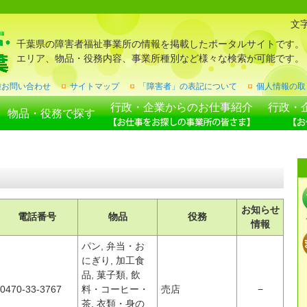
文
千葉県の障害者福祉事業所の情報を掲載したポータルサイトです。
エリア、物品・役務内容、事業所種別など様々な検索が可能です。
種お問い合わせ
サイトマップ
「障害者」の表記について
個人情報の取
行政・企業からのお仕事紹介
行政・
物品・役務で探す
お知らせ
電話番号
物品
役務
情報
パン, 弁当・お
にぎり, 加工食
品, 菓子類, 飲
0470-33-3767
料・コーヒー・
売店
−
茶, 衣類・身の