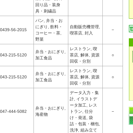
回り品・装身
具・刺繍品
パン, 弁当・お
にぎり, 飲料・
自動販売機管理,
0439-56-2015
−
コーヒー・茶,
喫茶店, 封入
野菜
レストラン, 喫
弁当・おにぎり,
043-215-5120
茶店, 解体, 資源
○
加工食品
回収・分別
レストラン, 喫
弁当・おにぎり,
043-215-5120
茶店, 解体, 資源
○
加工食品
回収・分別
データ入力・集
計, イラストデ
ータ加工, レス
弁当・おにぎり,
047-444-5082
トラン, 仕分
−
海産物
け・発送, 袋
詰・包装・梱包,
洗浄, 組み立て