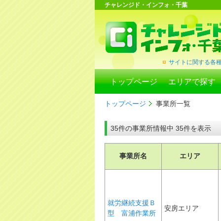
チャレンジド・インフォ・千葉
サイトに関する各
トップページ
エリアで探す
トップページ
事業所一覧
35件の事業所情報中 35件を表示
事業所名
エリア
就労継続支援Ｂ
安房エリア
型 富浦作業所