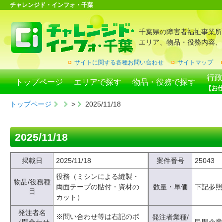
チャレンジド・インフォ・千葉
千葉県の障害者福祉事業所
エリア、物品・役務内容、
サイトに関する各種お問い合わせ
サイトマップ
行
トップページ
エリアで探す
物品・役務で探す
トップページ
>
2025/11/18
2025/11/18
掲載日
2025/11/18
案件番号
25043
役務（ミシンによる縫製・
物品/役務種
両面テープの貼付・資材の
数量・単価
下記参
目
カット）
発注者名
※問い合わせ等は右記のボ
発注者業種/