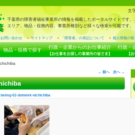
文
千葉県の障害者福祉事業所の情報を掲載したポータルサイトです。
エリア、物品・役務内容、事業所種別など様々な検索が可能です。
種お問い合わせ
サイトマップ
「障害者」の表記について
個人情報の取
行政・企業からのお仕事紹介
行政・
物品・役務で探す
chichiba
← 前へ
次へ →
hichiba
:
beimg-02-dotwork-nichichiba