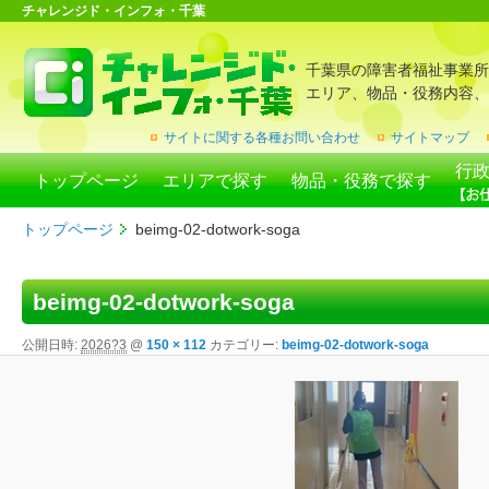
チャレンジド・インフォ・千葉
千葉県の障害者福祉事業所
エリア、物品・役務内容、
サイトに関する各種お問い合わせ
サイトマップ
行
トップページ
エリアで探す
物品・役務で探す
トップページ
beimg-02-dotwork-soga
beimg-02-dotwork-soga
公開日時:
2026?3
@
150 × 112
カテゴリー:
beimg-02-dotwork-soga